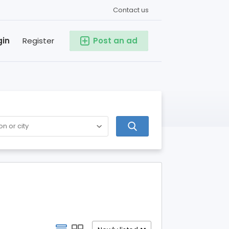
Contact us
gin
Register
Post an ad