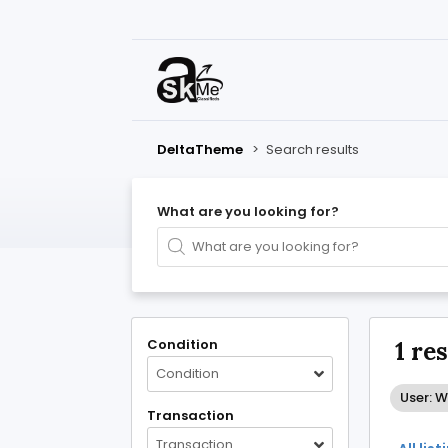
DeltaTheme
>
Search results
What are you looking for?
Condition
1 re
Condition
User: W
Transaction
Transaction