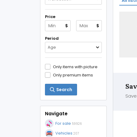
All list
Price
$
$
Period
Age
Only items with picture
Only premium items
Sav
Search
Save 
Navigate
For sale
59926
Vehicles
207