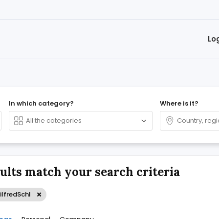
Lo
In which category?
Where is it?
sults match your search criteria
ilfredSchl