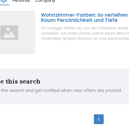
ings
Personal
Company
Wohnzimmer-Farben: So verleihen 
Raum Persönlichkeit und Tiefe
Ein häufiger Fehler ist, von der Farbkarte direk
schließen. Ich male immer zuerst einen etwa 
Zentimeter großen Bereich an und beobachte
lang. Ein helles Blau kann in einem Nordzimmer 
wirken, während es im Süden fast türkis schim
einen stelaz listwow...
e this search
this search and get notified when new offers are posted.
1