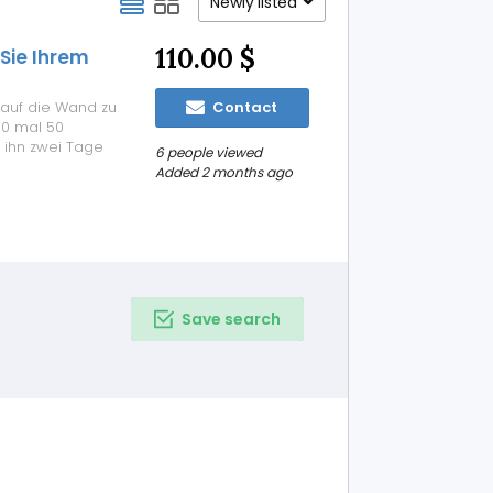
Newly listed
110.00 $
Sie Ihrem
t auf die Wand zu
Contact
50 mal 50
 ihn zwei Tage
6 people viewed
plötzlich eisig
Added 2 months ago
mert. Wenn Sie
Save search