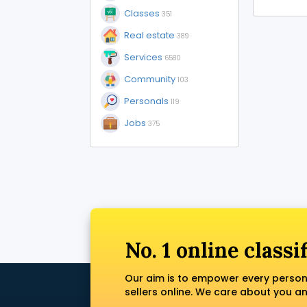
Classes
351
Real estate
389
Services
6580
Community
103
Personals
119
Jobs
375
No. 1 online classi
Our aim is to empower every person
sellers online. We care about you a