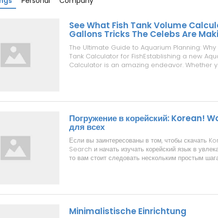
ings
Personal
Company
See What Fish Tank Volume Calcul
Gallons Tricks The Celebs Are Mak
The Ultimate Guide to Aquarium Planning: Why
Tank Calculator for FishEstablishing a new Aq
Calculator is an amazing endeavor. Whether y
a lavish, planted aquascape or a dynamic co
tropical freshwater Fish Tank Volume Calculato
journey begins long before ...
Погружение в корейский: Korean! W
для всех
Если вы заинтересованы в том, чтобы скачать K
Search и начать изучать корейский язык в увлек
то вам стоит следовать нескольким простым шаг
убедитесь, что ваше устройство отвечает систе
игры. Korean! Word Search доступна как для п
Android, так и для iOS, поэто...
Minimalistische Einrichtung