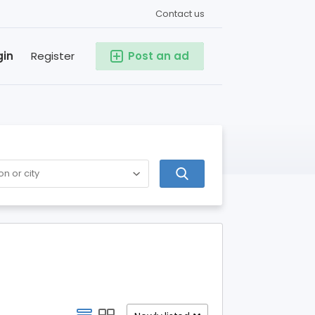
Contact us
gin
Register
Post an ad