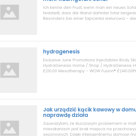
Ich kenne den Frust, wenn man ein neues Sofa
feststellt, dass die Wand dahinter total langweili
Besonders bei einer tapicerka welurowa – di
Stoff sieht edel aus, aber ohne Hintergrund wir
billig. Also habe ich mir weiße Paneele mit s
geholt und sie hinter da...
hydragenesis
Exclusive June Promotions Injectables Body Ski
HydraGenesis Home / Shop / HydraGenesis 
£210.00 Mesotherapy – WOW Fusion® £1,140.00Pr
£210.00 through £1,140.00 HydraGenesis is a no
hybrid treatment designed to refresh, hydrate
the skin from within. By combi...
Jak urządzić kącik kawowy w domu
naprawdę działa
Zauważyłam, że kluczowym problemem w mał
mieszkaniach jest brak miejsca na przechowy
sezonowych. Dzięki inteligentnemu domowi m