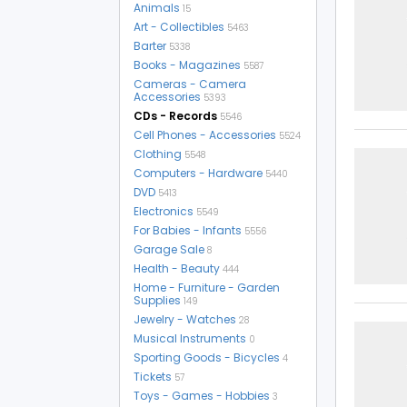
Animals
15
Art - Collectibles
5463
Barter
5338
Books - Magazines
5587
Cameras - Camera
Accessories
5393
CDs - Records
5546
Cell Phones - Accessories
5524
Clothing
5548
Computers - Hardware
5440
DVD
5413
Electronics
5549
For Babies - Infants
5556
Garage Sale
8
Health - Beauty
444
Home - Furniture - Garden
Supplies
149
Jewelry - Watches
28
Musical Instruments
0
Sporting Goods - Bicycles
4
Tickets
57
Toys - Games - Hobbies
3