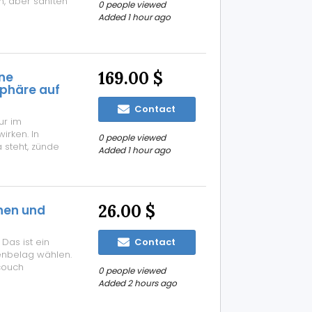
, aber sanften
0 people viewed
ht völlig aus,
Added 1 hour ago
 sollte man
169.00 $
ine
phäre auf
Contact
ur im
rken. In
0 people viewed
 steht, zünde
Added 1 hour ago
ist schnell
r materac
26.00 $
hen und
Das ist ein
Contact
enbelag wählen.
couch
0 people viewed
e. Ich habe
Added 2 hours ago
immer stehen.