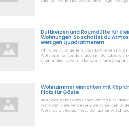
rate ich meinen Kunden zu einer regelmäßigen
Reinigung. Ein Staubsauger mit Polsterdüse reic
um Krümel und Staub zu entfernen. Bei Flecken
nicht reiben, sondern vo...
Duftkerzen und Raumdüfte für kle
Wohnungen: So schaffst du Atmos
wenigen Quadratmetern
Ich habe auch gelernt, dass Duftkerzen nicht n
Wohnzimmer, sondern auch im Schlafbereich wi
meiner Nische, wo die kanapa z funkcja spania
ich abends eine Kerze mit Kamille an. Das Bett 
ausgeklappt, dank des mechanizm DL, und de
piankowy bietet mir eine gute Liegefläche, au...
Wohnzimmer einrichten mit Köpfc
Platz für Gäste
Aber was ist mit dem Schlafkomfort für Gäste? 
Punkt, den viele vergessen, wenn sie den Bod
Wenn du oft Besuch hast, der auf einer Schlaf
übernachtet, spielt der Boden eine große Roll
selbst eine kanapa z funkcja spania im Wohnz
Wenn ich sie ausklappe, steht sie au...