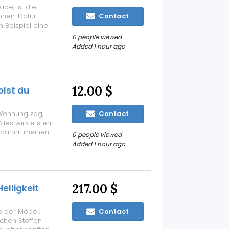
abe, ist die
nnen. Dafür
Contact
 Beispiel eine
nt und nachts
0 people viewed
 eine schmale
Added 1 hour ago
12.00 $
olst du
 Wohnung zog,
Contact
es wirkte steril
d da mit meinen
0 people viewed
r. Aber nicht
Added 1 hour ago
zu mir passt und
217.00 $
elligkeit
ge der Möbel.
Contact
chen Stoffen