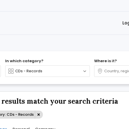
Lo
In which category?
Where is it?
 results match your search criteria
ry: CDs - Records