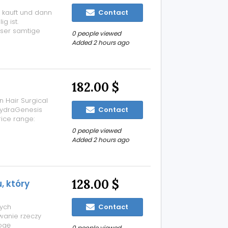
 kauft und dann
Contact
g ist.
eser samtige
0 people viewed
kt er schnell
Added 2 hours ago
chmalen Lamellen
182.00 $
n Hair Surgical
HydraGenesis
Contact
ice range:
n-invasive
0 people viewed
, and rejuvenate
Added 2 hours ago
128.00 $
, który
ych
Contact
wanie rzeczy
ogę
0 people viewed