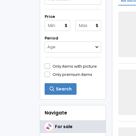
All list
Price
$
$
Period
Age
Only items with picture
Only premium items
Search
Navigate
For sale