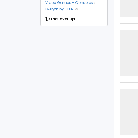
Video Games - Consoles
3
Everything Else
179
One level up