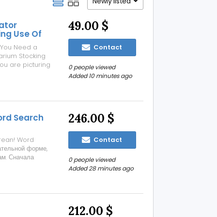
Newly listed
49.00 $
ator
ing Use Of
 You Need a
Contact
uarium Stocking
ou are picturing
0 people viewed
mmunity of
Added 10 minutes ago
r Gallons, the
246.00 $
ord Search
orean! Word
Contact
ательной форме,
ам. Сначала
0 people viewed
мным требованиям
Added 28 minutes ago
латформы
212.00 $