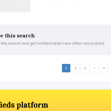
programować przypomnienia o wymianie pości
zależności od pogody. Materac piankowy o gr
świetnie współpracuje z czujnikami nacisku – gd
e this search
this search and get notified when new offers are posted.
1
2
3
>
>>
fieds platform