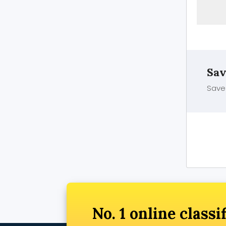
Sav
Save 
No. 1 online classi