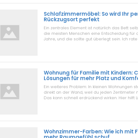
Schlafzimmermöbel: So wird Ihr pe
Rückzugsort perfekt
Ein zentrales Element ist natürlich das Bett selbs
die meisten Menschen eine Entscheidung für 
Jahre, und die sollte gut überlegt sein. Ich rat
Qualität des Unterbaus zu achten. Ein stabiler 
sorgt für die nötige Belüftung der Matratze und
Gewicht g...
Wohnung für Familie mit Kindern: 
Lösungen für mehr Platz und Komf
Ein weiteres Problem: In kleinen Wohnungen s
direkt an der Wand, weil du jeden Zentimeter 
Das kann schnell erdrückend wirken. Hier hilft L
den Wänden reflektiert wird, statt sie frontal z
habe zum Beispiel ein schmales Wandboard 
Schreibtisch montiert u...
Wohnzimmer-Farben: Wie ich mit 
mehr Raumgefühl schuf