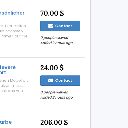
70.00 $
rsönlicher
t. Hier treffen
Contact
die nächsten
e immer, auf die
0 people viewed
stelaz listwowy
Added 2 hours ago
 verteilt das
24.00 $
Clevere
ort
tehen Möbel oft
Contact
nutzen musst.
icht, das von
0 people viewed
u beleuchten. Ich
Added 2 hours ago
über dem
206.00 $
Farbe