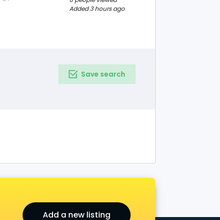
eli i odzieży w
Added 3 hours ago
ubości 16 cm
y ktoś wstaje...
Save search
Add a new listing