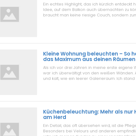
Ein echtes Highlight, das ich kürzlich entdeckt h
Idee, auf dem Balkon auch übernachten zu kö
braucht man keine riesige Couch, sondern zum
wersalka, die tagsüber als Sitzgelegenheit die
ausgeklappt wird. Bei meiner Nachbarin steht
Variante mit einem stelaz ...
Kleine Wohnung beleuchten – So h
das Maximum aus deinen Räumen
Als ich vor drei Jahren in meine erste eigene
war ich überwältigt von den weißen Wänden. All
und kalt, wie ein leerer Galerieraum. Ich stan
Umzugskartons und dachte: Hier muss Farbe he
irgendeine Farbe. Ich wollte ein Konzept, das 
gleichzeitig pr...
Küchenbeleuchtung: Mehr als nur H
am Herd
Ein Detail, das oft übersehen wird, ist die Pfle
Besonders bei Velours und anderen empfindli