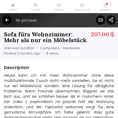
Home
Search
Publish
Contact Us
Account
No pictures
Sofa fürs Wohnzimmer:
207.00 $
Mehr als nur ein Möbelstück
Unknown location
Computers - Hardware
Posted 2 months ago
8 views
Description
Heute kann ich mir mein Wohnzimmer ohne diese
multifunktionale Couch nicht mehr vorstellen. Sie ist nicht
nur ein Möbelstück, sondern eine Lösung für alltägliche
Probleme. Wenn Freunde übernachten, klappen wir das
Bett aus, und sie schlafen besser als in manchem Hotel.
Der Ložko z pojemnikem na posciel hält die Wohnung
ordentlich, und die Tapicerka welurowa sorgt für eine
gemütliche Atmosphäre. Ich habe gelernt, dass gute
Wohnzimmermöbel mehr sein müssen als nur Dekoration.