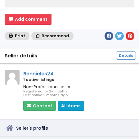
Add comment
Print
Recommend
Seller details
Details
BennieIcs24
1 active listings
Non-Professional seller
Registered for 2+ months
Last online 2 months ago
Contact
All items
Seller's profile