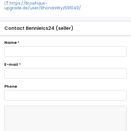
https://Browhaus-
upgrade.de/user/RhondaWyz591049/
Contact BennieIcs24 (seller)
Name
*
E-mail
*
Phone