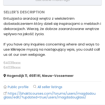
SELLER'S DESCRIPTION
Entuzjasta aranżacji wnętrz z wieloletnim
doświadczeniem który dzieli się inspiracjami o meblach i
dekoracjach. Wierzę, że dobrze zaaranżowane wnętrze
wpływa na jakość życia.
If you have any inquiries concerning where and ways to
use kliknięcie myszą na następujący wpis, you could call
us at our own webpage.
64039xxxx
64039xxxx
Hogendijk 11, 4681 Rl, Nieuw-Vossemeer
Public profile
All seller listings
https://bhakticourses.com/forums/users/magdadou
glass/edit/?updated=true/users/magdadouglass/