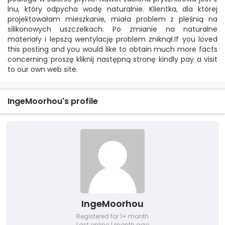
lnu, który odpycha wodę naturalnie. Klientka, dla której
projektowałam mieszkanie, miała problem z pleśnią na
silikonowych uszczelkach. Po zmianie na naturalne
materiały i lepszą wentylację problem zniknął.If you loved
this posting and you would like to obtain much more facts
concerning proszę kliknij następną stronę kindly pay a visit
to our own web site.
IngeMoorhou's profile
IngeMoorhou
Registered for 1+ month
Last online 1 month ago