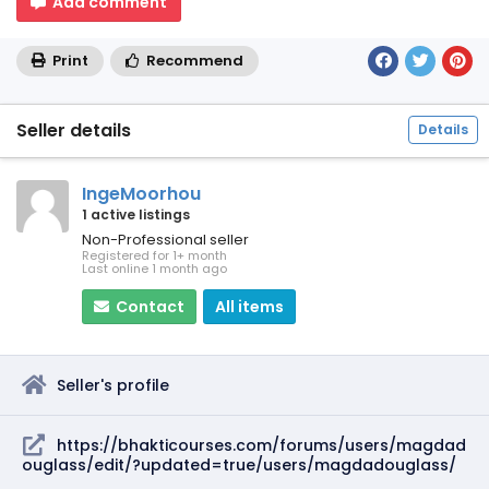
Add comment
Print
Recommend
Seller details
Details
IngeMoorhou
1 active listings
Non-Professional seller
Registered for 1+ month
Last online 1 month ago
Contact
All items
Seller's profile
https://bhakticourses.com/forums/users/magdad
ouglass/edit/?updated=true/users/magdadouglass/