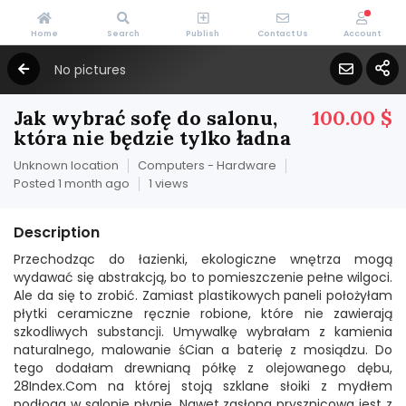
Home
Search
Publish
Contact Us
Account
No pictures
Jak wybrać sofę do salonu,
100.00 $
która nie będzie tylko ładna
Unknown location
Computers - Hardware
Posted 1 month ago
1 views
Description
Przechodząc do łazienki, ekologiczne wnętrza mogą
wydawać się abstrakcją, bo to pomieszczenie pełne wilgoci.
Ale da się to zrobić. Zamiast plastikowych paneli położyłam
płytki ceramiczne ręcznie robione, które nie zawierają
szkodliwych substancji. Umywalkę wybrałam z kamienia
naturalnego, malowanie śCian a baterię z mosiądzu. Do
tego dodałam drewnianą półkę z olejowanego dębu,
28Index.Com na której stoją szklane słoiki z mydłem
podłoga w salonie płynie. Nawet zasłona prysznicowa jest z