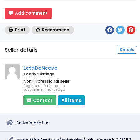
Add comment
Print
Recommend
Seller details
Details
LetaDeNeeve
1 active listings
Non-Professional seller
Registered for 1+ month
Last online 1 month ago
Contact
All items
Seller's profile