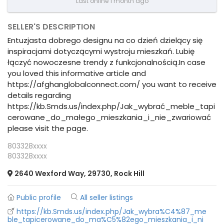
Last online 1 month ago
SELLER'S DESCRIPTION
Entuzjasta dobrego designu na co dzień dzielący się
inspiracjami dotyczącymi wystroju mieszkań. Lubię
łączyć nowoczesne trendy z funkcjonalnością.In case
you loved this informative article and
https://afghanglobalconnect.com/ you want to receive
details regarding
https://kb.Smds.us/index.php/Jak_wybrać_meble_tapi
cerowane_do_małego_mieszkania_i_nie_zwariować
please visit the page.
803328xxxx
803328xxxx
2640 Wexford Way, 29730, Rock Hill
Public profile
All seller listings
https://kb.Smds.us/index.php/Jak_wybra%C4%87_me
ble_tapicerowane_do_ma%C5%82ego_mieszkania_i_ni