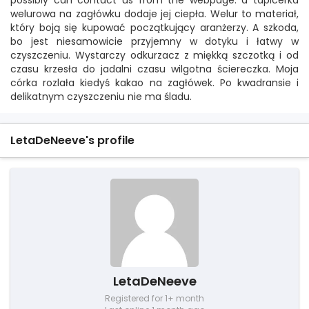
possibly can contact us from the webpage. a tapicerka
welurowa na zagłówku dodaje jej ciepła. Welur to materiał,
który boją się kupować początkujący aranżerzy. A szkoda,
bo jest niesamowicie przyjemny w dotyku i łatwy w
czyszczeniu. Wystarczy odkurzacz z miękką szczotką i od
czasu krzesła do jadalni czasu wilgotna ściereczka. Moja
córka rozlała kiedyś kakao na zagłówek. Po kwadransie i
delikatnym czyszczeniu nie ma śladu.
LetaDeNeeve's profile
LetaDeNeeve
Registered for 1+ month