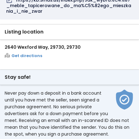
https://kb.Smds.us/index.php/Jak_wybra%C4%87
_meble_tapicerowane_do_ma%C5%82ego_mieszka
nia_i_nie_zwar
Listing location
2640 Wexford Way, 29730, 29730
Get directions
Stay safe!
Never pay down a deposit in a bank account
until you have met the seller, seen signed a
purchase agreement. No serious private
advertisers ask for a down payment before you
meet. Receiving an email with an in-scanned ID does not
mean that you have identified the sender. You do this on
the spot, when you sign a purchase agreement.