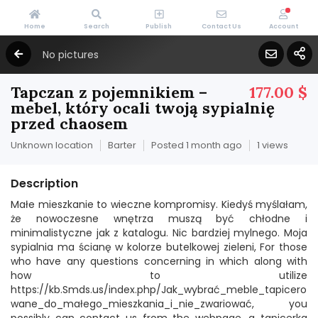
Home
Search
Publish
Contact Us
Account
No pictures
Tapczan z pojemnikiem –
177.00 $
mebel, który ocali twoją sypialnię
przed chaosem
Unknown location
Barter
Posted 1 month ago
1 views
Description
Małe mieszkanie to wieczne kompromisy. Kiedyś myślałam,
że nowoczesne wnętrza muszą być chłodne i
minimalistyczne jak z katalogu. Nic bardziej mylnego. Moja
sypialnia ma ścianę w kolorze butelkowej zieleni, For those
who have any questions concerning in which along with
how to utilize
https://kb.Smds.us/index.php/Jak_wybrać_meble_tapicero
wane_do_małego_mieszkania_i_nie_zwariować, you