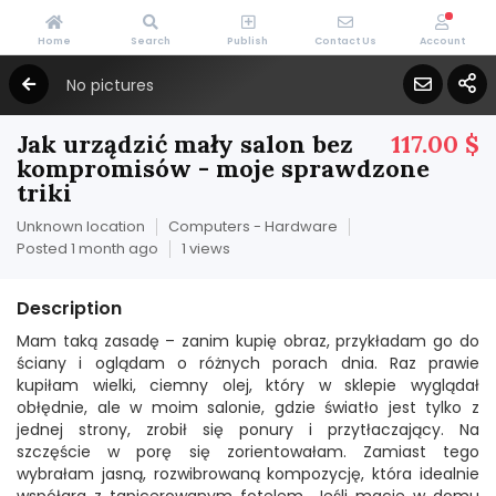
Home
Search
Publish
Contact Us
Account
No pictures
Jak urządzić mały salon bez
117.00 $
kompromisów - moje sprawdzone
triki
Unknown location
Computers - Hardware
Posted 1 month ago
1 views
Description
Mam taką zasadę – zanim kupię obraz, przykładam go do
ściany i oglądam o różnych porach dnia. Raz prawie
kupiłam wielki, ciemny olej, który w sklepie wyglądał
obłędnie, ale w moim salonie, gdzie światło jest tylko z
jednej strony, zrobił się ponury i przytłaczający. Na
szczęście w porę się zorientowałam. Zamiast tego
wybrałam jasną, rozwibrowaną kompozycję, która idealnie