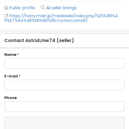
Public profile
All seller listings
https://harry.main.jp/mediawiki/index.php/%E5%88%A
9%E7%94%A8%E8%80%85:CortezCorbo82
Contact AstridJnw74 (seller)
Name
*
E-mail
*
Phone