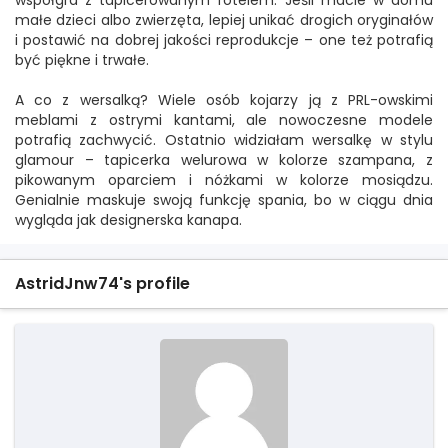
współgra z tapicerowanym fotelem. Jeśli macie w domu
małe dzieci albo zwierzęta, lepiej unikać drogich oryginałów
i postawić na dobrej jakości reprodukcje – one też potrafią
być piękne i trwałe.
A co z wersalką? Wiele osób kojarzy ją z PRL-owskimi
meblami z ostrymi kantami, ale nowoczesne modele
potrafią zachwycić. Ostatnio widziałam wersalkę w stylu
glamour – tapicerka welurowa w kolorze szampana, z
pikowanym oparciem i nóżkami w kolorze mosiądzu.
Genialnie maskuje swoją funkcję spania, bo w ciągu dnia
wygląda jak designerska kanapa.
AstridJnw74's profile