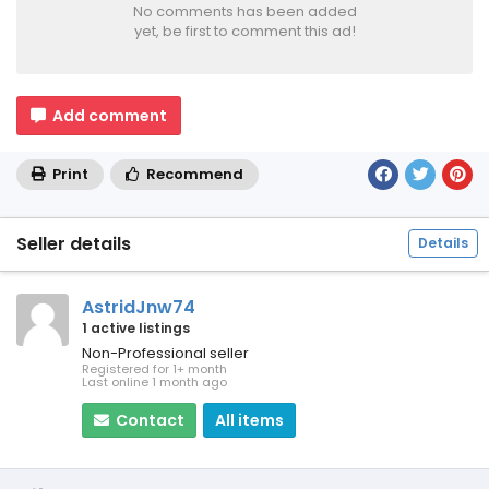
No comments has been added
yet, be first to comment this ad!
Add comment
Print
Recommend
Seller details
Details
AstridJnw74
1 active listings
Non-Professional seller
Registered for 1+ month
Last online 1 month ago
Contact
All items