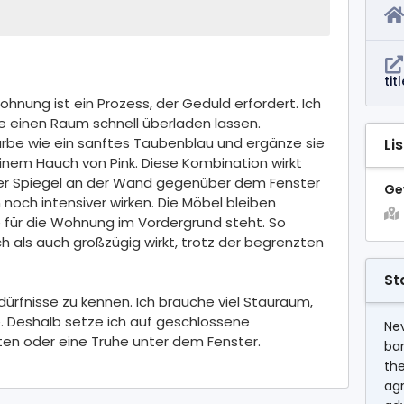
ti
ohnung ist ein Prozess, der Geduld erfordert. Ich
ne einen Raum schnell überladen lassen.
arbe wie ein sanftes Taubenblau und ergänze sie
Li
einem Hauch von Pink. Diese Kombination wirkt
oßer Spiegel an der Wand gegenüber dem Fenster
Ge
n noch intensiver wirken. Die Möbel bleiben
e für die Wohnung im Vordergrund steht. So
h als auch großzügig wirkt, trotz der begrenzten
St
edürfnisse zu kennen. Ich brauche viel Stauraum,
. Deshalb setze ich auf geschlossene
Nev
en oder eine Truhe unter dem Fenster.
ba
the
agr