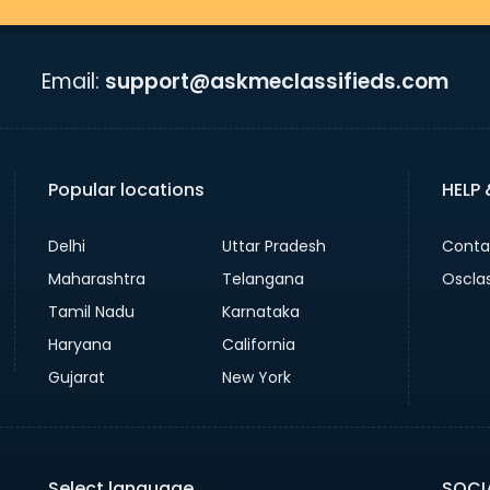
Email:
support@askmeclassifieds.com
Popular locations
HELP
Delhi
Uttar Pradesh
Conta
Maharashtra
Telangana
Oscla
Tamil Nadu
Karnataka
Haryana
California
Gujarat
New York
Select language
SOCI