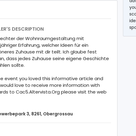
ad
you
sc
ide
sp
LER'S DESCRIPTION
fechter der Wohnraumgestaltung mit
jähriger Erfahrung, welcher Ideen für ein
neres Zuhause mit dir teilt. Ich glaube fest
an, dass jedes Zuhause seine eigene Geschichte
hlen sollte.
he event you loved this informative article and
would love to receive more information with
rds to Cac5.Altervista.Org please visit the web
werbepark 3, 8261, Obergrossau