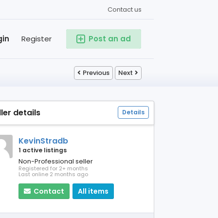
Contact us
gin
Register
Post an ad
Previous
Next
ller details
Details
KevinStradb
1 active listings
Non-Professional seller
Registered for 2+ months
Last online 2 months ago
Contact
All items