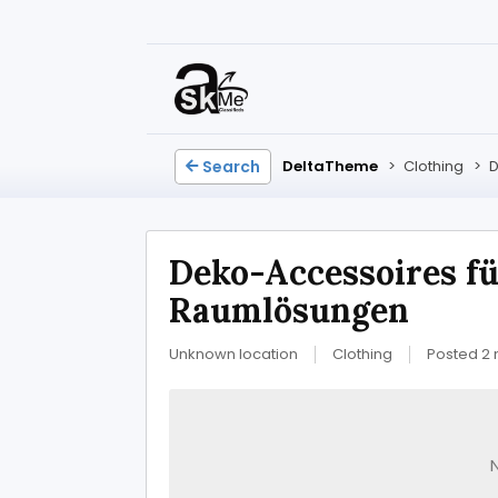
Search
DeltaTheme
>
Clothing
>
D
Deko-Accessoires fü
Raumlösungen
Unknown location
Clothing
Posted 2