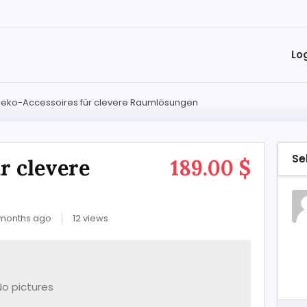
Lo
eko-Accessoires für clevere Raumlösungen
Se
r clevere
189.00 $
 months ago
12 views
No pictures