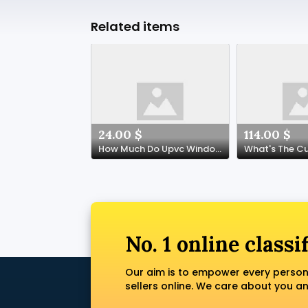
Related items
24.00 $
114.00 $
How Much Do Upvc Windows Doors Experts Earn?
No. 1 online classi
Our aim is to empower every person
sellers online. We care about you a