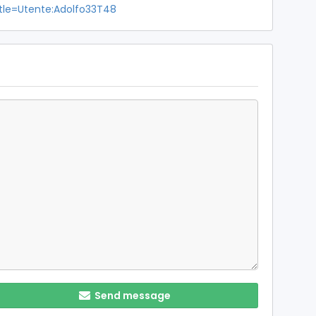
title=Utente:Adolfo33T48
Send message