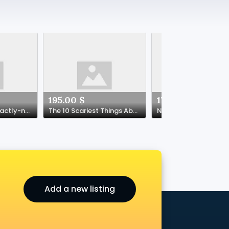
195.00 $
177.00 $
microneedling-exactly-need-know
The 10 Scariest Things About Exterior Doors And Windows
Add a new listing