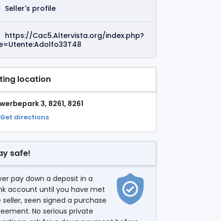
Seller's profile
https://Cac5.Altervista.org/index.php?
tle=Utente:Adolfo33T48
sting location
werbepark 3, 8261, 8261
Get directions
ay safe!
er pay down a deposit in a
nk account until you have met
 seller, seen signed a purchase
eement. No serious private