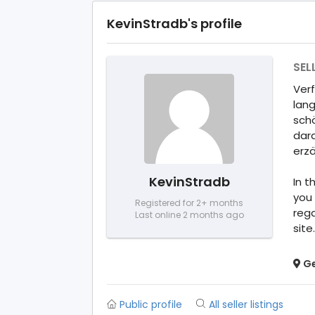
KevinStradb's profile
SEL
Ver
lang
schö
dar
erzä
KevinStradb
In t
you 
Registered for 2+ months
rega
Last online 2 months ago
site.
Ge
Public profile
All seller listings