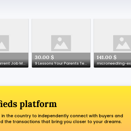
30.00 $
141.00 $
What's The Current Job Market For Skilled Accident Attorney Professionals Like?
9 Lessons Your Parents Teach You About Best Power Tools Deals
fieds platform
 in the country to independently connect with buyers and
nd the transactions that bring you closer to your dreams.