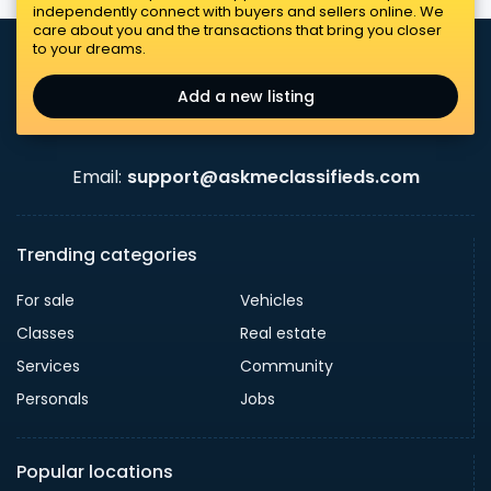
independently connect with buyers and sellers online. We
care about you and the transactions that bring you closer
to your dreams.
Add a new listing
Email:
support@askmeclassifieds.com
Trending categories
For sale
Vehicles
Classes
Real estate
Services
Community
Personals
Jobs
Popular locations