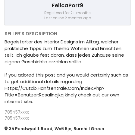
FelicaPort9
Registered for 2+ months
Last online 2 months ago
SELLER'S DESCRIPTION
Begeisterter des Interior Designs im Alltag, welcher
praktische Tipps zum Thema Wohnen und Einrichten
teilt. Ich glaube fest daran, dass jedes Zuhause seine
eigene Geschichte erzählen sollte.
If you adored this post and you would certainly such as
to get additional details regarding
Https://Cutdb.Hanfzentrale.Com/Index.Php?
Title=Benutzer:Rosalinajkq kindly check out our own
internet site.
785457xxxx
785457xxxx
35 Pendwyallt Road, Wv6 9jn, Burnhill Green