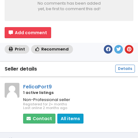
No comments has been added
yet, be first to comment this ad!
Add comment
Print
Recommend
Seller details
Details
FelicaPort9
1 active listings
Non-Professional seller
Registered for 2+ months
Last online 2 months ago
Contact
All items