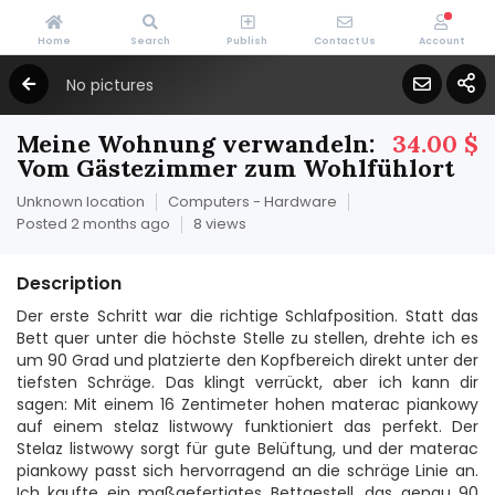
Home
Search
Publish
Contact Us
Account
No pictures
Meine Wohnung verwandeln:
34.00 $
Vom Gästezimmer zum Wohlfühlort
Unknown location
Computers - Hardware
Posted 2 months ago
8 views
Description
Der erste Schritt war die richtige Schlafposition. Statt das
Bett quer unter die höchste Stelle zu stellen, drehte ich es
um 90 Grad und platzierte den Kopfbereich direkt unter der
tiefsten Schräge. Das klingt verrückt, aber ich kann dir
sagen: Mit einem 16 Zentimeter hohen materac piankowy
auf einem stelaz listwowy funktioniert das perfekt. Der
Stelaz listwowy sorgt für gute Belüftung, und der materac
piankowy passt sich hervorragend an die schräge Linie an.
Ich kaufte ein maßgefertigtes Bettgestell, das genau 90