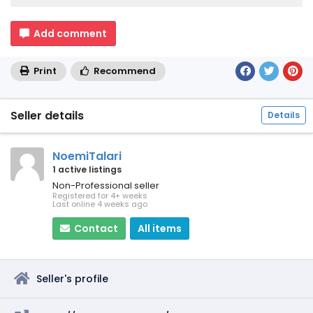
Add comment
Print
Recommend
Seller details
Details
NoemiTalari
1 active listings
Non-Professional seller
Registered for 4+ weeks
Last online 4 weeks ago
Contact
All items
Seller's profile