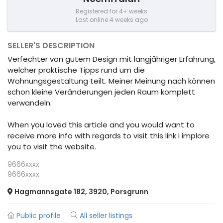
Registered for 4+ weeks
Last online 4 weeks ago
SELLER'S DESCRIPTION
Verfechter von gutem Design mit langjähriger Erfahrung,
welcher praktische Tipps rund um die
Wohnungsgestaltung teilt. Meiner Meinung nach können
schon kleine Veränderungen jeden Raum komplett
verwandeln.
When you loved this article and you would want to
receive more info with regards to visit this link i implore
you to visit the website.
9666xxxx
9666xxxx
Hagmannsgate 182, 3920, Porsgrunn
Public profile
All seller listings