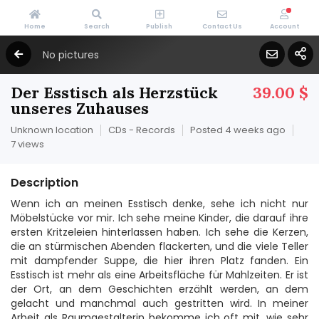
Home
Search
Publish
Contact Us
Account
No pictures
Der Esstisch als Herzstück
39.00 $
unseres Zuhauses
Unknown location
CDs - Records
Posted 4 weeks ago
7 views
Description
Wenn ich an meinen Esstisch denke, sehe ich nicht nur
Möbelstücke vor mir. Ich sehe meine Kinder, die darauf ihre
ersten Kritzeleien hinterlassen haben. Ich sehe die Kerzen,
die an stürmischen Abenden flackerten, und die viele Teller
mit dampfender Suppe, die hier ihren Platz fanden. Ein
Esstisch ist mehr als eine Arbeitsfläche für Mahlzeiten. Er ist
der Ort, an dem Geschichten erzählt werden, an dem
gelacht und manchmal auch gestritten wird. In meiner
Arbeit als Raumgestalterin bekomme ich oft mit, wie sehr