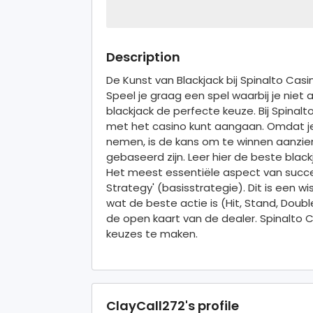
Description
De Kunst van Blackjack bij Spinalto Casi
Speel je graag een spel waarbij je niet 
blackjack de perfecte keuze. Bij Spinalto
met het casino kunt aangaan. Omdat je b
nemen, is de kans om te winnen aanzienli
gebaseerd zijn. Leer hier de beste blackj
Het meest essentiële aspect van succesv
Strategy' (basisstrategie). Dit is een 
wat de beste actie is (Hit, Stand, Doub
de open kaart van de dealer. Spinalto
keuzes te maken.
ClayCall272's profile