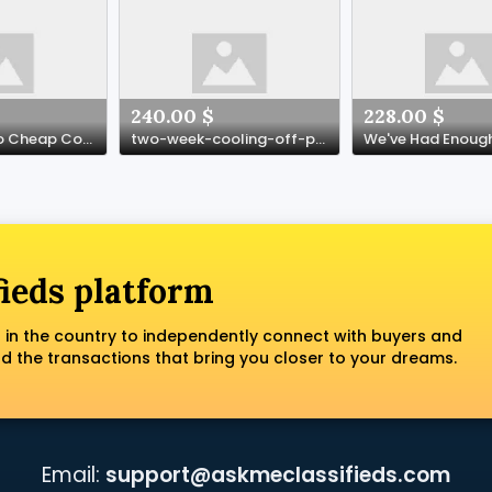
240.00 $
228.00 $
A Glimpse Into Cheap Cots's Secrets Of Cheap Cots
two-week-cooling-off-period-cosmetic-surgery
fieds platform
 in the country to independently connect with buyers and
nd the transactions that bring you closer to your dreams.
Email:
support@askmeclassifieds.com