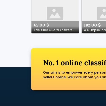
62.00 $
182.00 $
Five Killer Quora Answers To Pain Relief Pills
No. 1 online classi
Our aim is to empower every person
sellers online. We care about you a