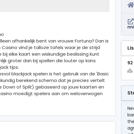
nn
no
alleen afhankelijk bent van vrouwe Fortuna? Dan is
 Casino vind je talloze tafels waar je de strijd
Li
ij elke kaart een wiskundige beslissing kunt
jk groter dan bij spellen die louter op kans
92
ack tips.
ol blackjack spelen is het gebruik van de 'Basic
wiskundig berekend schema dat je precies vertelt
le Down of Split) gebaseerd op jouw kaarten en
St
 Casino moedigt spelers aan om weloverwogen
Nev
ba
the
agr