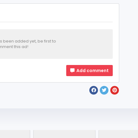
been added yet, be first to
ment this ad!
Add comment