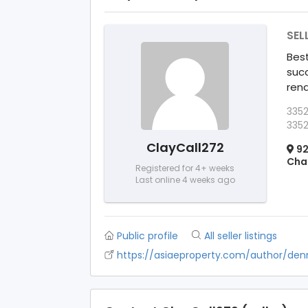
SEL
Best
succ
ren
3352
3352
ClayCall272
92
Cha
Registered for 4+ weeks
Last online 4 weeks ago
Public profile
All seller listings
https://asiaeproperty.com/author/den