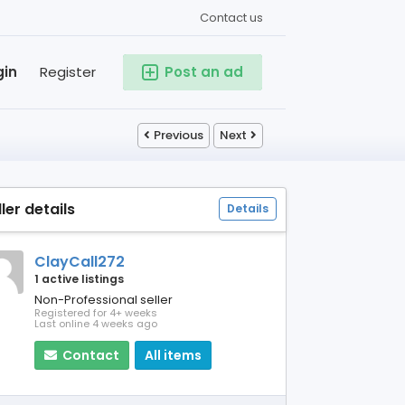
Contact us
gin
Register
Post an ad
Previous
Next
ller details
Details
ClayCall272
1 active listings
Non-Professional seller
Registered for 4+ weeks
Last online 4 weeks ago
Contact
All items