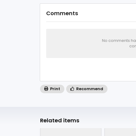
Comments
No comments has 
com
Print
Recommend
Related items