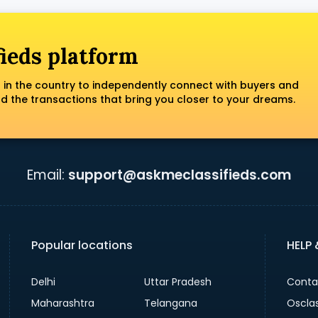
fieds platform
 in the country to independently connect with buyers and
nd the transactions that bring you closer to your dreams.
Email:
support@askmeclassifieds.com
Popular locations
HELP
Delhi
Uttar Pradesh
Conta
Maharashtra
Telangana
Oscla