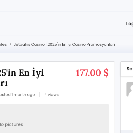
Lo
bles
>
Jetbahis Casino | 2025'in En İyi Casino Promosyonları
Se
5'in En İyi
177.00 $
rı
osted 1 month ago
4 views
No pictures