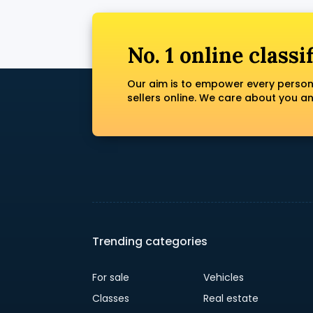
No. 1 online classi
Our aim is to empower every person
sellers online. We care about you a
Trending categories
For sale
Vehicles
Classes
Real estate