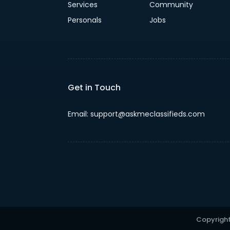
Services
Community
Personals
Jobs
Get in Touch
Email: support@askmeclassifieds.com
Copyright