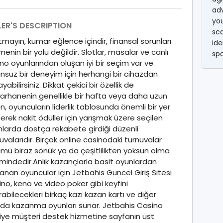
ad
you
LER'S DESCRIPTION
sc
mayın, kumar eğlence içindir, finansal sorunları
ide
enin bir yolu değildir. Slotlar, masalar ve canlı
sp
no oyunlarından oluşan iyi bir seçim var ve
nsuz bir deneyim için herhangi bir cihazdan
yabilirsiniz. Dikkat çekici bir özellik de
rhanenin genellikle bir hafta veya daha uzun
n, oyuncuların liderlik tablosunda önemli bir yer
erek nakit ödüller için yarışmak üzere seçilen
larda dostça rekabete girdiği düzenli
uvalarıdır. Birçok online casinodaki turnuvalar
mü biraz sönük ya da çeşitlilikten yoksun olma
imindedir.Anlık kazançlarla basit oyunlardan
anan oyuncular için Jetbahis Güncel Giriş Sitesi
no, keno ve video poker gibi keyfini
rabilecekleri birkaç kazı kazan kartı ve diğer
da kazanma oyunları sunar. Jetbahis Casino
iye müşteri destek hizmetine sayfanın üst