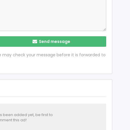
Send message
 we may check your message before it is forwarded to
been added yet, be first to
ment this ad!