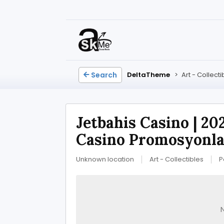
Search
DeltaTheme
>
Art - Collecti
Jetbahis Casino | 202
Casino Promosyonla
Unknown location
Art - Collectibles
P