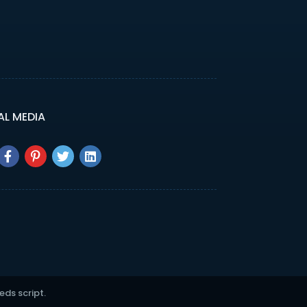
AL MEDIA
eds script
.