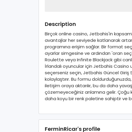
Description
Birçok online casino, Jetbahis'in kapsaml
avantajlar her seviyede katlanarak arta
programına erişim sağlar. Bir format seç
ayarlar simgesine ve ardından 'oran seç'
Roulette veya Infinite Blackjack gibi can
İrlandalı oyuncular için Jetbahis Casin
seçerseniz seçin, Jetbahis Güncel Giriş Sit
kolaylaştırır. Bu formu doldurduğunuzd
iletişim oraya aktarılır, bu da daha yava
çözemeyeceğiniz anlamına gelir. Çoğu k
daha koyu bir renk paletine sahiptir ve 
FerminRicar's profile