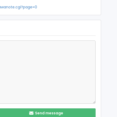
/jawanote.cgi?page=0
Send message