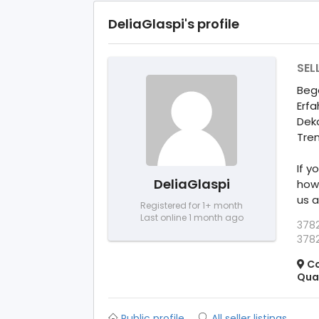
DeliaGlaspi's profile
SEL
Bege
Erfa
Deko
Tren
If y
DeliaGlaspi
how 
us 
Registered for 1+ month
Last online 1 month ago
378
378
Co
Qua
Public profile
All seller listings