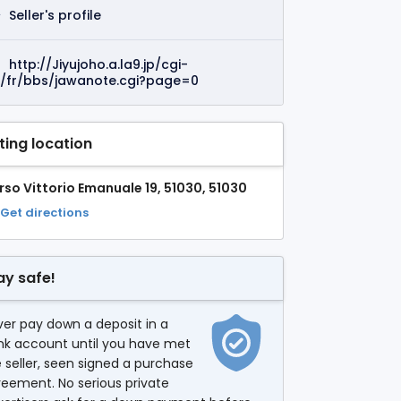
Seller's profile
http://Jiyujoho.a.la9.jp/cgi-
n/fr/bbs/jawanote.cgi?page=0
sting location
rso Vittorio Emanuale 19, 51030, 51030
Get directions
ay safe!
er pay down a deposit in a
nk account until you have met
 seller, seen signed a purchase
eement. No serious private