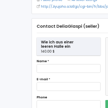
http://Jiyujoho.a.la9.jp/cgi-bin/fr/bbs
Contact DeliaGlaspi (seller)
Wie ich aus einer
leeren Halle ein
Zuhause machte
140.00 $
Name
*
E-mail
*
Phone