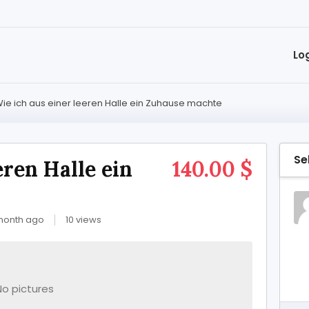
Lo
ie ich aus einer leeren Halle ein Zuhause machte
Se
eren Halle ein
140.00 $
month ago
10 views
No pictures