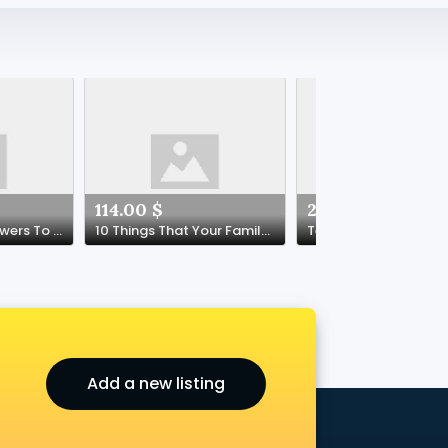
114.00 $
212.00 $
10 Misleading Answers To Common Best Baby Cot Questions Do You Know The Correct Answers?
10 Things That Your Family Taught You About Compensation For Accident
Add a new listing