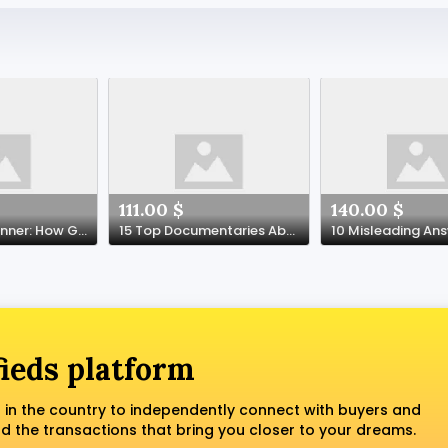
111.00 $
140.00 $
From Dirt to Dinner: How Garden Design Changed My Living Room
15 Top Documentaries About Get Certified Goethe Exam Online
fieds platform
 in the country to independently connect with buyers and
nd the transactions that bring you closer to your dreams.