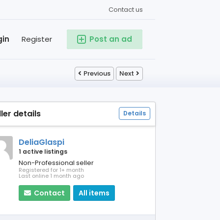
Contact us
gin
Register
Post an ad
Previous
Next
ller details
Details
DeliaGlaspi
1 active listings
Non-Professional seller
Registered for 1+ month
Last online 1 month ago
Contact
All items