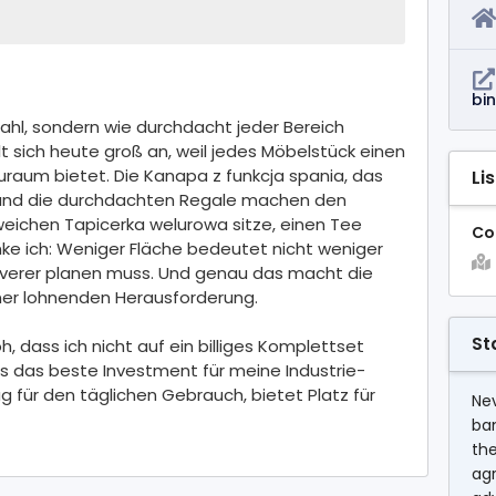
bi
hl, sondern wie durchdacht jeder Bereich
lt sich heute groß an, weil jedes Möbelstück einen
auraum bietet. Die Kanapa z funkcja spania, das
Li
z und die durchdachten Regale machen den
eichen Tapicerka welurowa sitze, einen Tee
Co
ke ich: Weniger Fläche bedeutet nicht weniger
everer planen muss. Und genau das macht die
iner lohnenden Herausforderung.
St
oh, dass ich nicht auf ein billiges Komplettset
als das beste Investment für meine Industrie-
ug für den täglichen Gebrauch, bietet Platz für
Nev
ba
the
agr