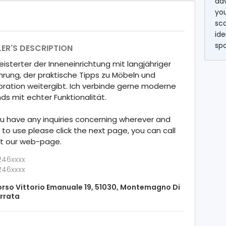
ad
you
sc
ide
sp
LER'S DESCRIPTION
isterter der Inneneinrichtung mit langjähriger
hrung, der praktische Tipps zu Möbeln und
ration weitergibt. Ich verbinde gerne moderne
ds mit echter Funktionalität.
ou have any inquiries concerning wherever and
to use please click the next page, you can call
at our web-page.
246xxxx
246xxxx
rso Vittorio Emanuale 19, 51030, Montemagno Di
rrata