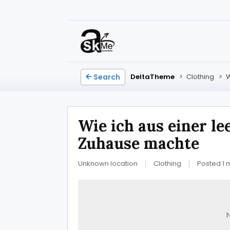
Search
DeltaTheme
>
Clothing
>
W
Wie ich aus einer le
Zuhause machte
Unknown location
Clothing
Posted 1 