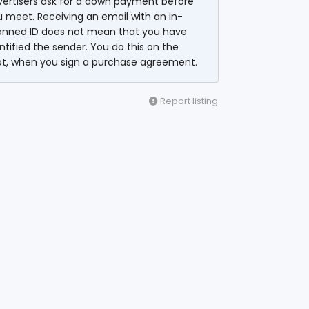
vertisers ask for a down payment before
 meet. Receiving an email with an in-
anned ID does not mean that you have
ntified the sender. You do this on the
ot, when you sign a purchase agreement.
Report listing