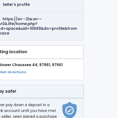
Seller's profile
https://xn--2lw.xn--
sr0A.life/home.php?
d=space&uid=10949&do=profile&from
pace
sting location
dower Chaussee 44, 97661, 97661
Get directions
ay safe!
er pay down a deposit in a
nk account until you have met
 seller, seen signed a purchase