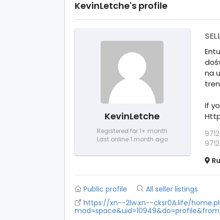
KevinLetche's profile
SEL
Entu
doś
na 
tren
If y
KevinLetche
Http
Registered for 1+ month
9712
Last online 1 month ago
9712
Ru
Public profile
All seller listings
https://xn--2lw.xn--cksr0A.life/home.
mod=space&uid=10949&do=profile&fro