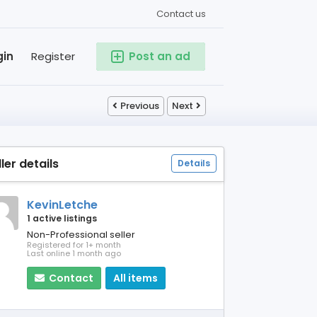
Contact us
gin
Register
Post an ad
Previous
Next
ller details
Details
KevinLetche
1 active listings
Non-Professional seller
Registered for 1+ month
Last online 1 month ago
Contact
All items