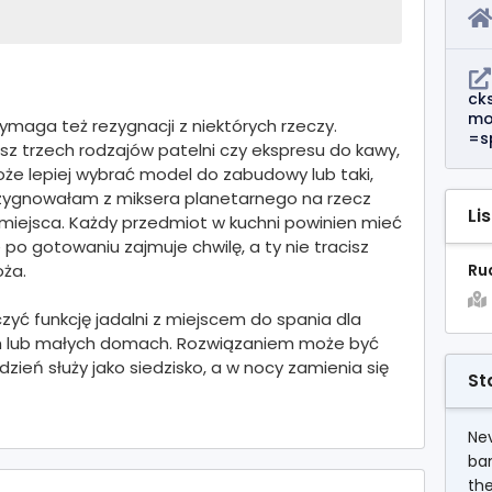
ck
mo
ymaga też rezygnacji z niektórych rzeczy.
=s
z trzech rodzajów patelni czy ekspresu do kawy,
Może lepiej wybrać model do zabudowy lub taki,
ezygnowałam z miksera planetarnego na rzecz
Li
 miejsca. Każdy przedmiot w kuchni powinien mieć
po gotowaniu zajmuje chwilę, a ty nie tracisz
oża.
Ru
zyć funkcję jadalni z miejscem do spania dla
ch lub małych domach. Rozwiązaniem może być
dzień służy jako siedzisko, a w nocy zamienia się
St
Nev
ba
the