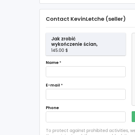
Contact KevinLetche (seller)
Jak zrobić
wykończenie ścian,
które odmieni
145.00 $
twoje mieszkanie
Name
*
E-mail
*
Phone
To protect against prohibited activities,