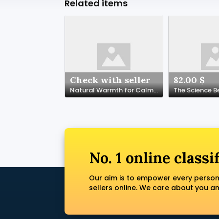
Related items
Check with seller
82.00 $
Natural Warmth for Calm and Comfortable Nights
No. 1 online classi
Our aim is to empower every person
sellers online. We care about you a