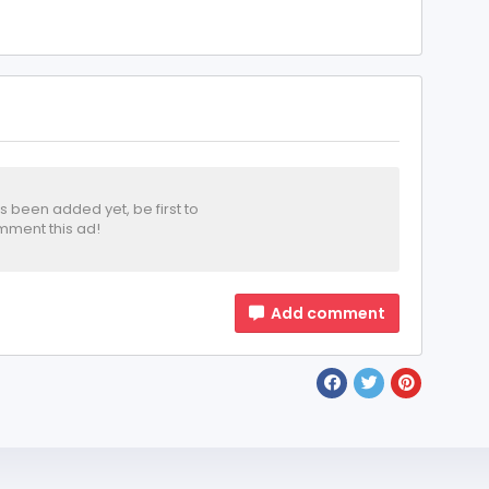
been added yet, be first to
ment this ad!
Add comment