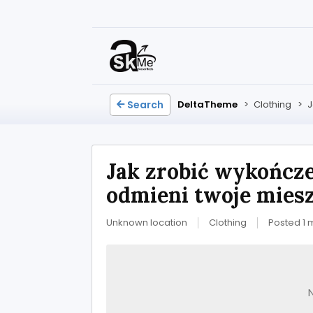
Search
DeltaTheme
>
Clothing
>
J
Jak zrobić wykończe
odmieni twoje mies
Unknown location
Clothing
Posted 1 