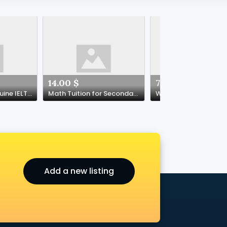
14.00 $
71.00 $
Guide To Buy Genuine IELTS Certificate: The Intermediate Guide Towards Buy Genuine IELTS Certificate
Math Tuition for Secondary 3 Students in Singapore: A Parent's Essential Guide
Add a new listing