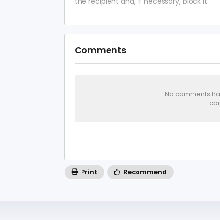
the recipient and, if necessary, block it.
Comments
No comments has 
com
Print
Recommend