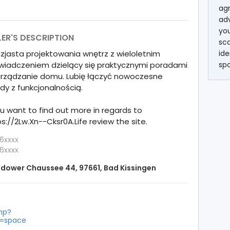
agr
ad
you
LER'S DESCRIPTION
sc
zjasta projektowania wnętrz z wieloletnim
ide
wiadczeniem dzielący się praktycznymi poradami
sp
urządzanie domu. Lubię łączyć nowoczesne
dy z funkcjonalnością.
ou want to find out more in regards to
s://2Lw.Xn--Cksr0A.Life review the site.
6xxxx
6xxxx
dower Chaussee 44, 97661, Bad Kissingen
php?
m=space