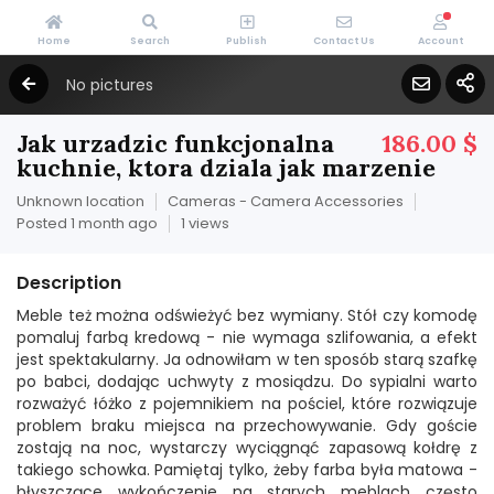
Home
Search
Publish
Contact Us
Account
No pictures
Jak urzadzic funkcjonalna
186.00 $
kuchnie, ktora dziala jak marzenie
Unknown location
Cameras - Camera Accessories
Posted 1 month ago
1 views
Description
Meble też można odświeżyć bez wymiany. Stół czy komodę
pomaluj farbą kredową - nie wymaga szlifowania, a efekt
jest spektakularny. Ja odnowiłam w ten sposób starą szafkę
po babci, dodając uchwyty z mosiądzu. Do sypialni warto
rozważyć łóżko z pojemnikiem na pościel, które rozwiązuje
problem braku miejsca na przechowywanie. Gdy goście
zostają na noc, wystarczy wyciągnąć zapasową kołdrę z
takiego schowka. Pamiętaj tylko, żeby farba była matowa -
błyszczące wykończenie na starych meblach często