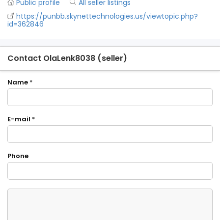
Public profile
All seller listings
https://punbb.skynettechnologies.us/viewtopic.php?
id=362846
Contact OlaLenk8038 (seller)
Name
*
E-mail
*
Phone