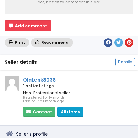
yet, be first to comment this ad!
Add comment
Print
Recommend
Seller details
Details
OlaLenk8038
1 active listings
Non-Professional seller
Registered for 1+ month
Last online 1 month ago
Contact
All items
Seller's profile