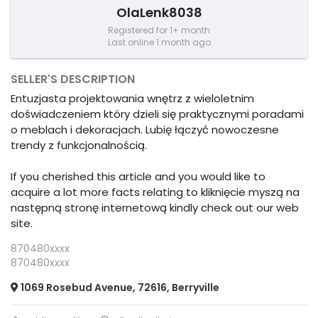
OlaLenk8038
Registered for 1+ month
Last online 1 month ago
SELLER'S DESCRIPTION
Entuzjasta projektowania wnętrz z wieloletnim
doświadczeniem który dzieli się praktycznymi poradami
o meblach i dekoracjach. Lubię łączyć nowoczesne
trendy z funkcjonalnością.
If you cherished this article and you would like to
acquire a lot more facts relating to kliknięcie myszą na
następną stronę internetową kindly check out our web
site.
870480xxxx
870480xxxx
1069 Rosebud Avenue, 72616, Berryville