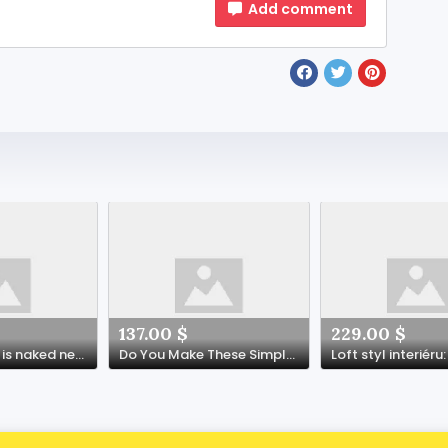
Add comment
137.00 $
229.00 $
What channel is naked news?
Do You Make These Simple Mistakes In Kasyno Bonus Bez Depozytu?