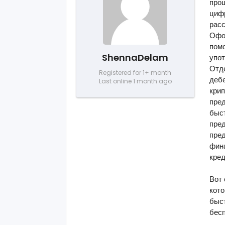
про
циф
расс
Офор
пом
ShennaDelam
упо
Отд
Registered for 1+ month
дебе
Last online 1 month ago
кри
пре
быст
пре
пре
фина
кре
Вот 
кот
быст
бес