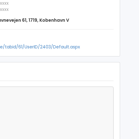
xxxx
xxxx
vnevejen 61, 1719, Kobenhavn V
ile/tabid/61/UserID/2403/Default.aspx