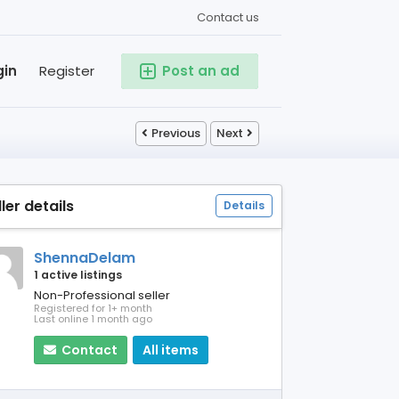
Contact us
gin
Register
Post an ad
Previous
Next
ller details
Details
ShennaDelam
1 active listings
Non-Professional seller
Registered for 1+ month
Last online 1 month ago
Contact
All items