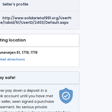
Seller's profile
http://www.solidarieta1991.org/UserPr
ile/tabid/61/UserID/2403/Default.aspx
sting location
nevejen 61, 1719, 1719
Get directions
ay safe!
er pay down a deposit in a
nk account until you have met
 seller, seen signed a purchase
eement. No serious private