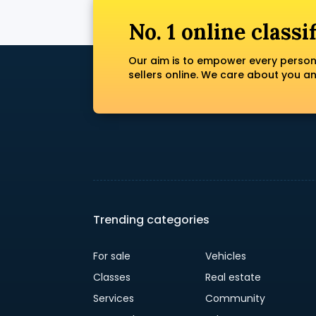
No. 1 online classi
Our aim is to empower every person
sellers online. We care about you a
Trending categories
For sale
Vehicles
Classes
Real estate
Services
Community