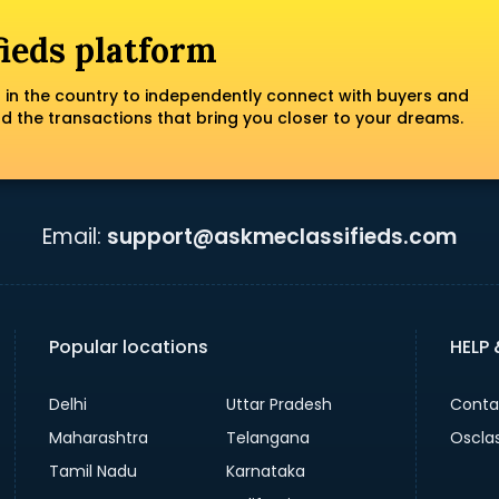
fieds platform
 in the country to independently connect with buyers and
nd the transactions that bring you closer to your dreams.
Email:
support@askmeclassifieds.com
Popular locations
HELP
Delhi
Uttar Pradesh
Conta
Maharashtra
Telangana
Oscla
Tamil Nadu
Karnataka