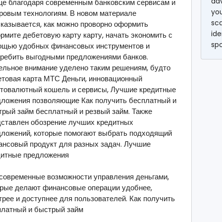
ad
ще благодаря современным банковским сервисам и
you
ровым технологиям. В новом материале
sc
казывается, как можно проворно оформить
ide
мите дебетовую карту карту, начать экономить с
sp
ощью удобных финансовых инструментов и
требить выгодными предложениями банков.
ельное внимание уделено таким решениям, будто
товая карта МТС Деньги, инновационный
птовалютный кошель и сервисы, Лучшие кредитные
дложения позволяющие Как получить бесплатный и
рый займ бесплатный и резвый займ. Также
дставлен обозрение лучших кредитных
дложений, которые помогают выбрать подходящий
нсовый продукт для разных задач. Лучшие
дитные предложения
современные возможности управления деньгами,
орые делают финансовые операции удобнее,
рее и доступнее для пользователей. Как получить
платный и быстрый займ