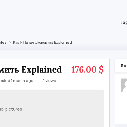
Lo
bles
>
Как Я Начал Экономить Explained
Se
мить Explained
176.00 $
osted 1 month ago
2 views
No pictures