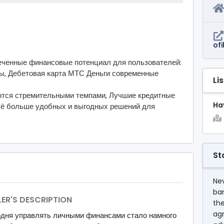
of
ченные финансовые потенциал для пользователей:
ы, Дебетовая карта МТС Деньги современные
Li
ются стремительными темпами, Лучшие кредитные
Hav
сё больше удобных и выгодных решений для
St
Nev
ba
LER'S DESCRIPTION
the
agr
одня управлять личными финансами стало намного