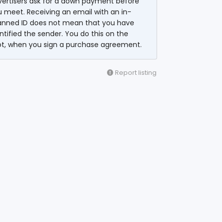
vertisers ask for a down payment before
 meet. Receiving an email with an in-
anned ID does not mean that you have
ntified the sender. You do this on the
ot, when you sign a purchase agreement.
Report listing