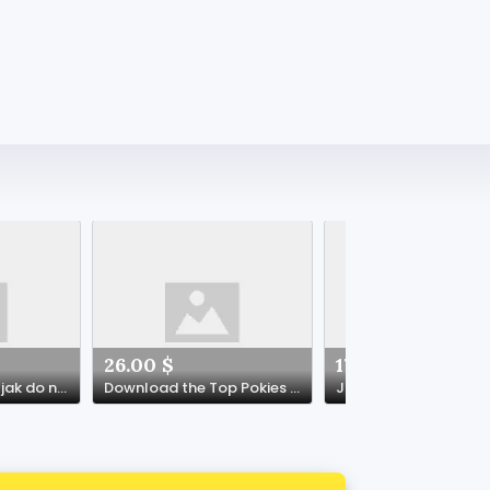
26.00 $
172.00 $
Loft styl interiéru: jak do něj vnést duši, aniž byste bydleli v továrně
Download the Top Pokies App Today