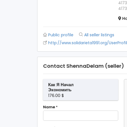
4173
4173
Ha
Public profile
All seller listings
http://www.solidarieta1991.org/UserProf
Contact ShennaDelam (seller)
Как Я Начал
Экономить
Explained
176.00 $
Name
*