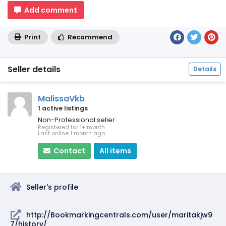
Add comment
Print
Recommend
Seller details
Details
MalissaVkb
1 active listings
Non-Professional seller
Registered for 1+ month
Last online 1 month ago
Contact
All items
Seller's profile
http://Bookmarkingcentrals.com/user/maritakjw9
7/history/