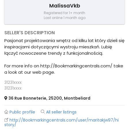
MalissaVkb
Registered for 1+ month
Last online 1 month ago
SELLER'S DESCRIPTION
Pasjonat projektowania wnętrz od kilku lat który dzieli się
inspiracjami dotyczącymi wystroju mieszkań. Lubię
łączyć nowoczesne trendy z funkcjonalnością.
For more info on http://Bookmarkingcentrals.com/ take
a look at our web page.
31231xxxx
31231xxxx
36 Rue Bonneterie, 25200, Montbeliard
Public profile
All seller listings
http://Bookmarkingcentrals.com/user/maritakjw97/hi
story/