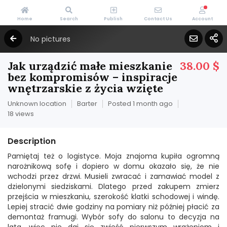
Home
Search
Publish
Contact Us
Account
No pictures
Jak urządzić małe mieszkanie
38.00 $
bez kompromisów – inspiracje
wnętrzarskie z życia wzięte
Unknown location
Barter
Posted 1 month ago
18 views
Description
Pamiętaj też o logistyce. Moja znajoma kupiła ogromną
narożnikową sofę i dopiero w domu okazało się, że nie
wchodzi przez drzwi. Musieli zwracać i zamawiać model z
dzielonymi siedziskami. Dlatego przed zakupem zmierz
przejścia w mieszkaniu, szerokość klatki schodowej i windę.
Lepiej stracić dwie godziny na pomiary niż później płacić za
demontaż framugi. Wybór sofy do salonu to decyzja na