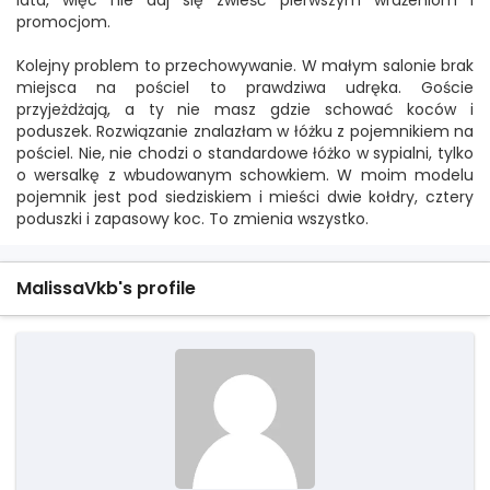
lata, więc nie daj się zwieść pierwszym wrażeniom i
promocjom.
Kolejny problem to przechowywanie. W małym salonie brak
miejsca na pościel to prawdziwa udręka. Goście
przyjeżdżają, a ty nie masz gdzie schować koców i
poduszek. Rozwiązanie znalazłam w łóżku z pojemnikiem na
pościel. Nie, nie chodzi o standardowe łóżko w sypialni, tylko
o wersalkę z wbudowanym schowkiem. W moim modelu
pojemnik jest pod siedziskiem i mieści dwie kołdry, cztery
poduszki i zapasowy koc. To zmienia wszystko.
MalissaVkb's profile