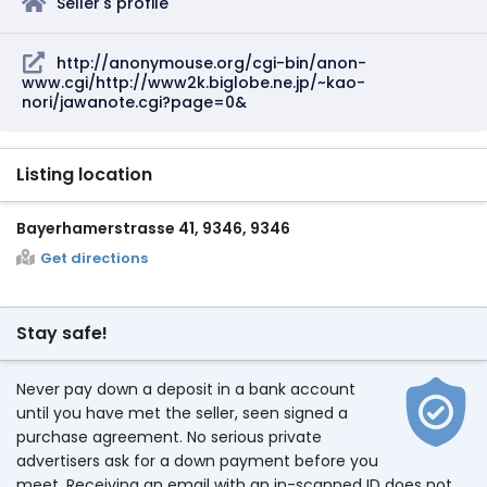
Seller's profile
http://anonymouse.org/cgi-bin/anon-
www.cgi/http://www2k.biglobe.ne.jp/~kao-
nori/jawanote.cgi?page=0&
Listing location
Bayerhamerstrasse 41, 9346, 9346
Get directions
Stay safe!
Never pay down a deposit in a bank account
until you have met the seller, seen signed a
purchase agreement. No serious private
advertisers ask for a down payment before you
meet. Receiving an email with an in-scanned ID does not