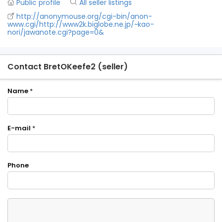
Public profile
All seller listings
http://anonymouse.org/cgi-bin/anon-
www.cgi/http://www2k.biglobe.ne.jp/~kao-
nori/jawanote.cgi?page=0&
Contact BretOKeefe2 (seller)
Name
*
E-mail
*
Phone