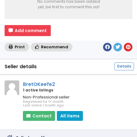
No comments has been added
yet, be first to comment this ad!
Add comment
Print
Recommend
Seller details
Details
BretOKeefe2
1 active listings
Non-Professional seller
Registered for 1+ month
Last online 1 month ago
Contact
All items