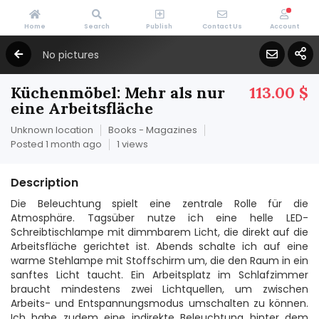
Home
Search
Publish
Contact Us
Account
No pictures
Küchenmöbel: Mehr als nur
113.00 $
eine Arbeitsfläche
Unknown location
Books - Magazines
Posted 1 month ago
1 views
Description
Die Beleuchtung spielt eine zentrale Rolle für die
Atmosphäre. Tagsüber nutze ich eine helle LED-
Schreibtischlampe mit dimmbarem Licht, die direkt auf die
Arbeitsfläche gerichtet ist. Abends schalte ich auf eine
warme Stehlampe mit Stoffschirm um, die den Raum in ein
sanftes Licht taucht. Ein Arbeitsplatz im Schlafzimmer
braucht mindestens zwei Lichtquellen, um zwischen
Arbeits- und Entspannungsmodus umschalten zu können.
Ich habe zudem eine indirekte Beleuchtung hinter dem