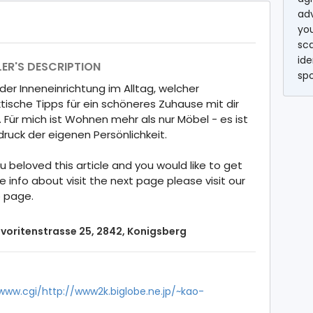
ad
you
sc
ide
LER'S DESCRIPTION
sp
der Inneneinrichtung im Alltag, welcher
tische Tipps für ein schöneres Zuhause mit dir
t. Für mich ist Wohnen mehr als nur Möbel - es ist
ruck der eigenen Persönlichkeit.
ou beloved this article and you would like to get
 info about visit the next page please visit our
 page.
voritenstrasse 25, 2842, Konigsberg
ww.cgi/http://www2k.biglobe.ne.jp/~kao-