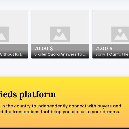
70.00 $
71.00 $
5 Medication Without Rx Lessons From The Pros
5 Killer Quora Answers To Purchasing Medication Online
fieds platform
 in the country to independently connect with buyers and
nd the transactions that bring you closer to your dreams.