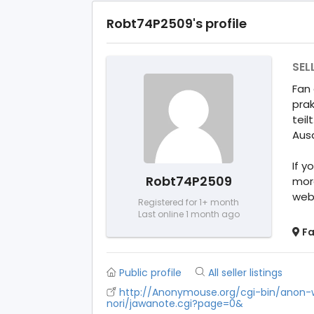
Robt74P2509's profile
SEL
Fan 
prak
teil
Ausd
If y
Robt74P2509
more
web
Registered for 1+ month
Last online 1 month ago
Fa
Public profile
All seller listings
http://Anonymouse.org/cgi-bin/anon-w
nori/jawanote.cgi?page=0&