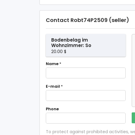
Contact Robt74P2509 (seller)
Bodenbelag im
Wohnzimmer: So
findet ihr den
20.00 $
richtigen
Name
*
E-mail
*
Phone
To protect against prohibited activities,