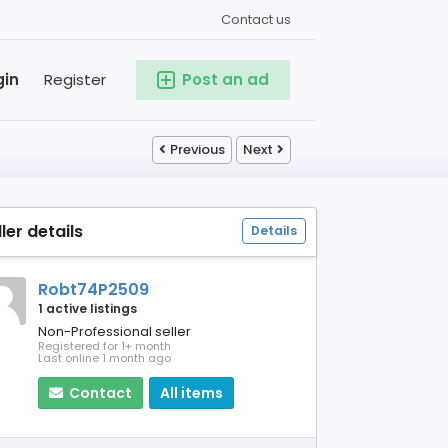
Contact us
gin
Register
Post an ad
Previous
Next
ller details
Details
Robt74P2509
1 active listings
Non-Professional seller
Registered for 1+ month
Last online 1 month ago
Contact
All items