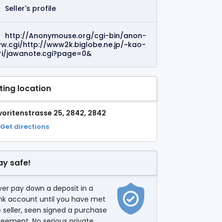
Seller's profile
http://Anonymouse.org/cgi-bin/anon-
w.cgi/http://www2k.biglobe.ne.jp/~kao-
ri/jawanote.cgi?page=0&
sting location
voritenstrasse 25, 2842, 2842
Get directions
ay safe!
er pay down a deposit in a
nk account until you have met
 seller, seen signed a purchase
eement. No serious private