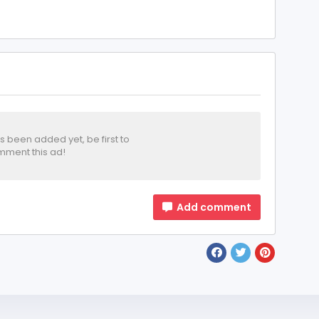
been added yet, be first to
ment this ad!
Add comment