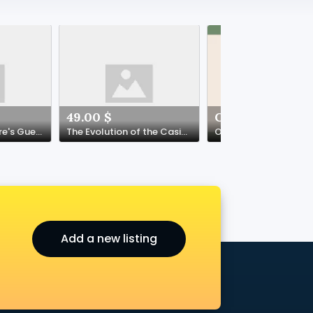
49.00 $
Check with sel
Sorry, I Can't. There's Guest Foam Under the Couch Cushion Again
The Evolution of the Casino Slot Machine
Add a new listing