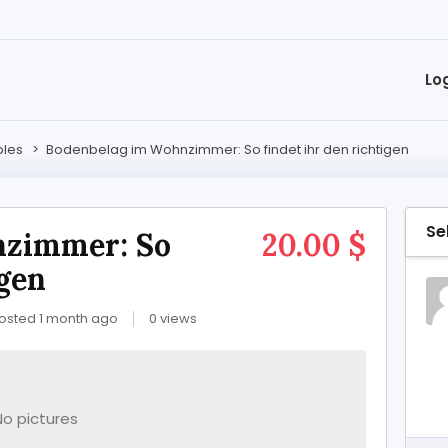
Lo
bles
>
Bodenbelag im Wohnzimmer: So findet ihr den richtigen
Se
nzimmer: So
20.00 $
igen
osted 1 month ago
0 views
No pictures