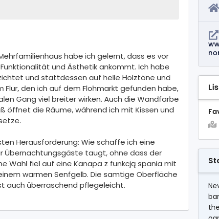
ww
no
Mehrfamilienhaus habe ich gelernt, dass es vor
 Funktionalität und Ästhetik ankommt. Ich habe
ichtet und stattdessen auf helle Holztöne und
Li
 im Flur, den ich auf dem Flohmarkt gefunden habe,
malen Gang viel breiter wirken. Auch die Wandfarbe
iß öffnet die Räume, während ich mit Kissen und
Fa
setze.
ten Herausforderung: Wie schaffe ich eine
für Übernachtungsgäste taugt, ohne dass der
St
 Wahl fiel auf eine Kanapa z funkcją spania mit
 einem warmen Senfgelb. Die samtige Oberfläche
 ist auch überraschend pflegeleicht.
Nev
ba
the
agr