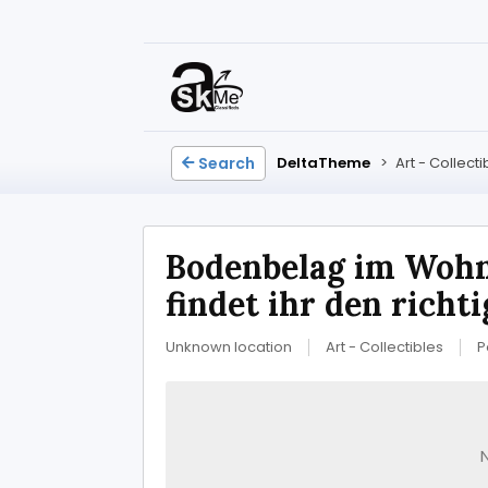
Search
DeltaTheme
>
Art - Collecti
Bodenbelag im Woh
findet ihr den richt
Unknown location
Art - Collectibles
P