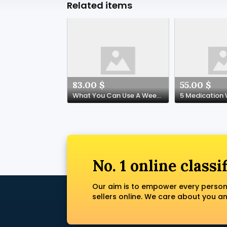
Related items
83.00 $
55.00 $
What You Can Use A Weekly Order Genuine Goethe Zertifikat Online Project Can Change Your Life
No. 1 online classi
Our aim is to empower every person
sellers online. We care about you a