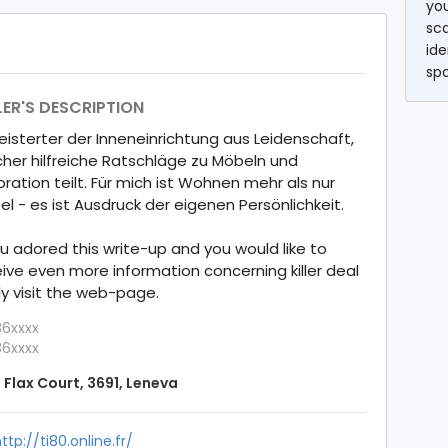
you
sc
ide
sp
LER'S DESCRIPTION
isterter der Inneneinrichtung aus Leidenschaft,
her hilfreiche Ratschläge zu Möbeln und
ration teilt. Für mich ist Wohnen mehr als nur
l - es ist Ausdruck der eigenen Persönlichkeit.
ou adored this write-up and you would like to
ive even more information concerning killer deal
ly visit the web-page.
6xxxx
6xxxx
 Flax Court, 3691, Leneva
ttp://ti80.online.fr/