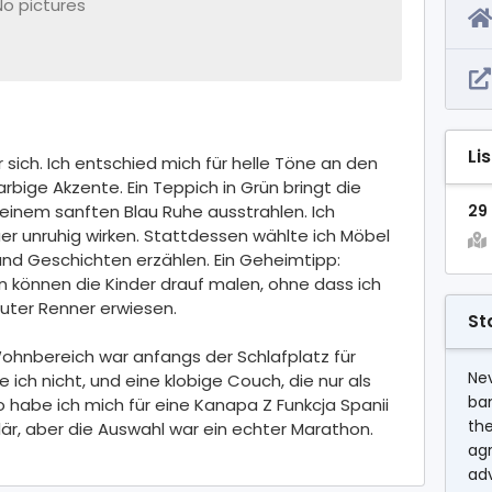
No pictures
Li
r sich. Ich entschied mich für helle Töne an den
bige Akzente. Ein Teppich in Grün bringt die
einem sanften Blau Ruhe ausstrahlen. Ich
29 
uer unruhig wirken. Stattdessen wählte ich Möbel
 und Geschichten erzählen. Ein Geheimtipp:
n können die Kinder drauf malen, ohne dass ich
luter Renner erwiesen.
St
ohnbereich war anfangs der Schlafplatz für
Nev
ch nicht, und eine klobige Couch, die nur als
ba
so habe ich mich für eine Kanapa Z Funkcja Spanii
the
är, aber die Auswahl war ein echter Marathon.
agr
ad