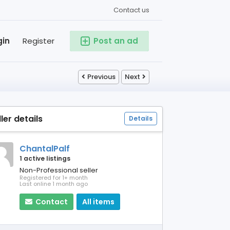
Contact us
gin
Register
Post an ad
Previous
Next
ller details
Details
ChantalPalf
1 active listings
Non-Professional seller
Registered for 1+ month
Last online 1 month ago
Contact
All items