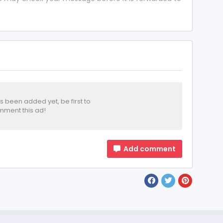
been added yet, be first to
ment this ad!
Add comment