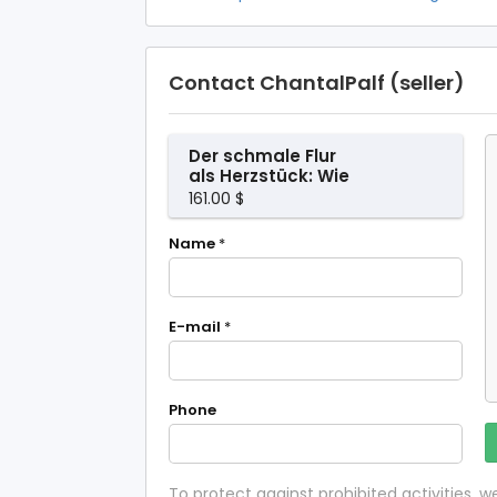
Contact ChantalPalf (seller)
Der schmale Flur
als Herzstück: Wie
ich aus einem
161.00 $
Durchgangsraum
einen Wohlfühlort
Name
*
machte
E-mail
*
Phone
To protect against prohibited activities,