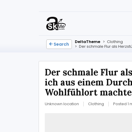
DeltaTheme
>
Clothing
Search
>
Der schmale Flur als Herzs
Der schmale Flur al
ich aus einem Durc
Wohlfühlort machte
Unknown location
Clothing
Posted 1 