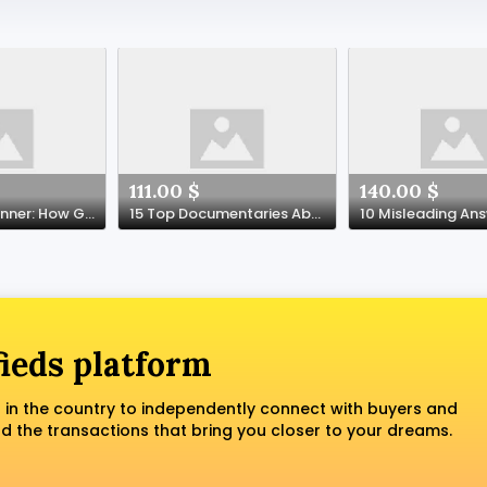
111.00 $
140.00 $
From Dirt to Dinner: How Garden Design Changed My Living Room
15 Top Documentaries About Get Certified Goethe Exam Online
fieds platform
 in the country to independently connect with buyers and
nd the transactions that bring you closer to your dreams.