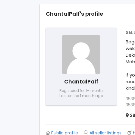
ChantalPalf's profile
SEL
Bege
welc
Deko
Möbe
If y
ChantalPalf
rece
kind
Registered for 1+ month
Last online 1 month ago
3538
3538
29
Public profile
All seller listings
h