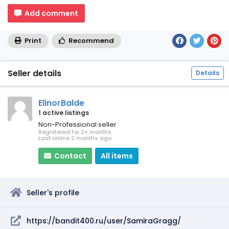
Add comment
Print
Recommend
Seller details
Details
ElinorBalde
1 active listings
Non-Professional seller
Registered for 2+ months
Last online 2 months ago
Contact
All items
Seller's profile
https://bandit400.ru/user/SamiraGragg/